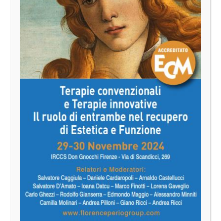
Alessandra Guzzo
Meeting Planner
NICO S.r.l.
Tel: +39 06 48906436 - 42012177
Fax: +39 06 4821566
Mobile: +39 346 0175854
Email:
meeting@nicocongressi.it
Sede di Roma: Via Aurora, n° 39 - 00187 Roma
Programma PDF