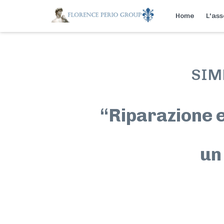
Home
L'ass
SIMP
“Riparazione e
un