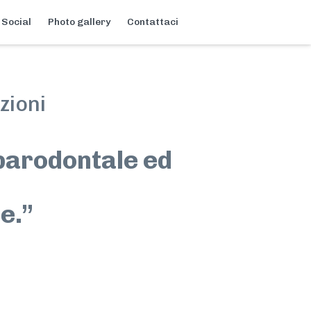
 Social
Photo gallery
Contattaci
zioni
 parodontale ed
e.”