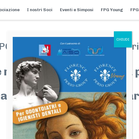
ociazione
I nostri Soci
Eventi e Simposi
FPG Young
FPG
OSIO AUTUNNALE 2018 - Iscri
22 - 24 Novembre 2018
 rigenerazione in terapia
implantare:
 approccio interdisciplinar
Firenze
Per potersi iscrive al Simposio contattare :