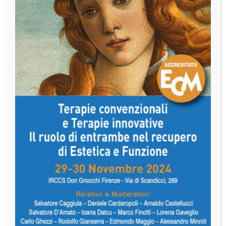
Tel/fax +39 06 6791036 / +39
06 6789852
florenceperiogroup@gmail.com
Contattaci
Nome
Nome
Cognome
Indirizzo