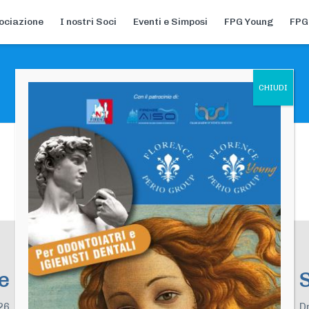
ociazione
I nostri Soci
Eventi e Simposi
FPG Young
FPG
e
26
D