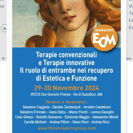
ze
V
T
F
E
©
2026 Florence Perio Group |
Privacy
&
Cookie
Policy | Designed by
Sinaptic
Informativa sulla raccolta
Le tue preferenze relative alla privacy