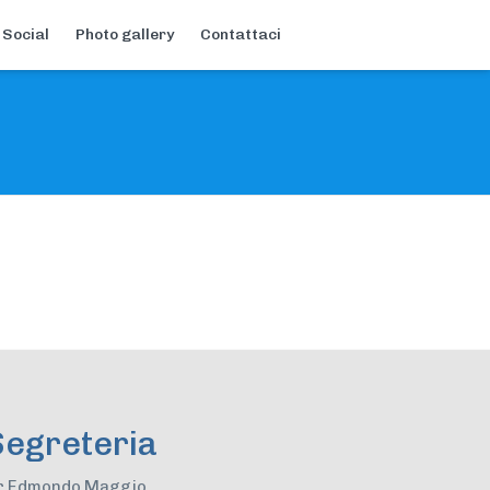
 Social
Photo gallery
Contattaci
Segreteria
r Edmondo Maggio