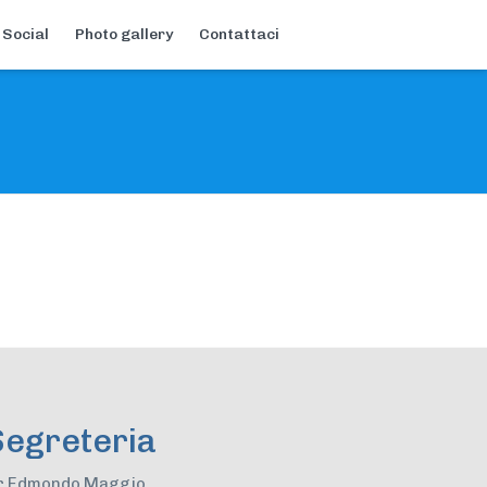
 Social
Photo gallery
Contattaci
Segreteria
r Edmondo Maggio