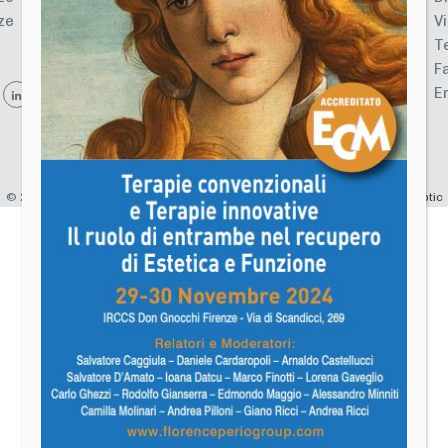
ze
V
T
F
E
©
2026 Florence Perio Group |
Privacy
&
Cookie
Policy | Designed by
Sinaptic
Informativa sulla raccolta
Le tue preferenze relative alla privacy