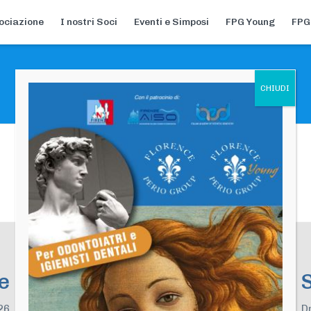
ociazione
I nostri Soci
Eventi e Simposi
FPG Young
FPG
e
26
D