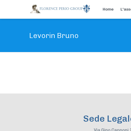
Home
L'ass
Levorin Bruno
Sede Legal
Via Gino Capponi,