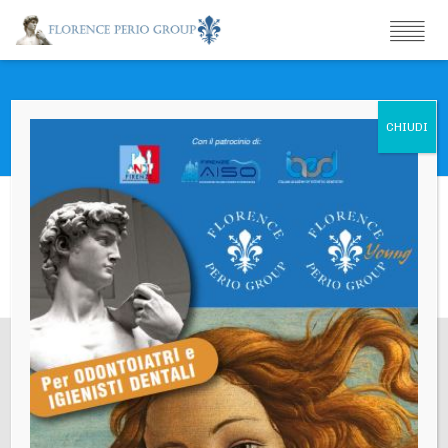
Gobbato Fabrizio
Sede Legale
Via Gino Capponi,26