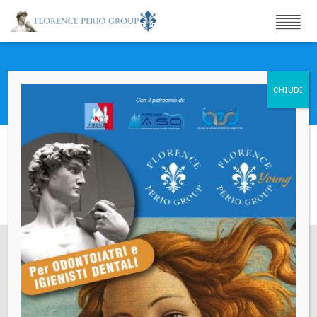
Deodato Enrico
Sede Legale
Via Gino Capponi,26