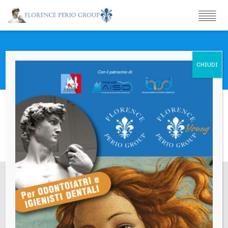
D’Amelio Corrado Paolo
Sede Legale
Via Gino Capponi,26