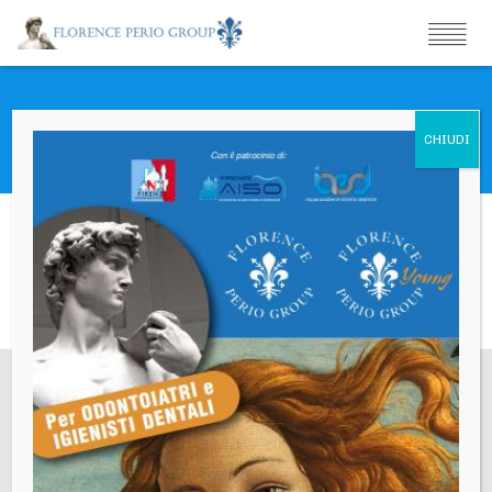
Cocchi Elena Giulia
Sede Legale
Via Gino Capponi,26