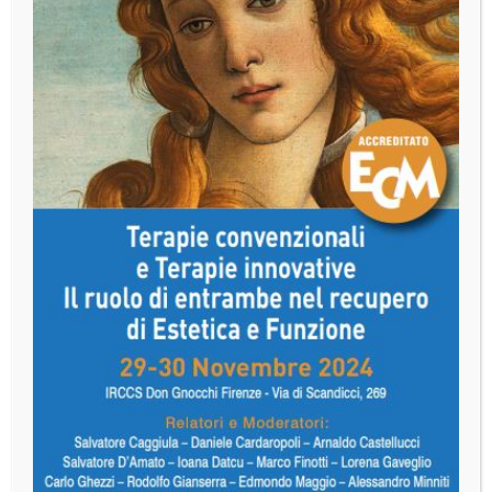
trattati in modo manuale e/o elettronico, a fini statistici,
di marketing e promozionali, per l'aggiornamento sulle
diverse iniziative dell’Azienda medesima, attraverso
l’invio di materiale informativo. I dati inoltre potranno
essere comunicati a ditte o imprese che effettuano, per
conto dell’Azienda, il trattamento dei dati presso di loro o
che provvedono alla postalizzazione del materiale
promozionale. Il conferimento dei dati personali non è
obbligatorio e le conseguenze del mancato conferimento
degli stessi consistono nell’impossibilità per l'Azienda di
inviare le informazioni di cui al presente modulo. Sulla
base dei diritti previsti dall’art. 7 del decreto sopra
menzionato i dati potranno essere da Voi consultati,
modificati, integrati o cancellati, anche gratuitamente,
scrivendo al titolare dei dati: Florence Perio Group Sede
legale: 50121 Firenze - Via Gino Capponi, 26 -Tel.
055/2479474; sito web: www.florenceperiogroup.com e-
mail: info@florenceperiogroup.com