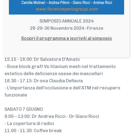
- Il piano di trattamento dal punto di vista estetico:
tecniche digitali
- La ceratura diagnostica digitale
SIMPOSIO ANNUALE 2024
- Dallo studio del caso alla pratica clinica
28-29-30 Novembre 2024 -Firenze
13.00 - 14.30: Lunch
14.30 - 15.15: Dr.ssa Silvia Masiero
Scopri il programma e iscriviti al simposio
- L’importanza dell’impostazione parodontale nella
pratica quotidiana
15.15 - 16.00: Dr Salvatore D’Amato
- Bone block graft Vs titanium mesh nel trattamento
estetico delle deficienze ossee dei mascellari
16.30 - 17.15: Dr.ssa Claudia Dellavia
- L’importanza dell’occlusione e dell’ATM nel recupero
funzionale
SABATO 7 GIUGNO
9.00 – 13.00: Dr Andrea Ricci - Dr Giano Ricci
- La copertura di radici
11.00 - 11.30: Coffee break