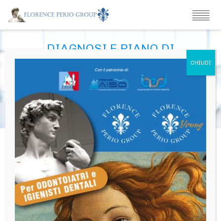
DIAGNOSI E PIANO DI
TRATTAMENTO ESTETICO
FUNZIONALE NELLA TERAPIA
DELLE EDENTULIE PARZIALI DEI
CASI PARODONTALI E DELLE
EDENTULIE TOTALI
Convegno Estivo FPG
DIAGNOSI E PIANO DI TRATTAMENTO ESTETICO
FUNZIONALE NELLA TERAPIA DELLE EDENTULIE PARZIALI
DEI CASI PARODONTALI E DELLE EDENTULIE TOTALI