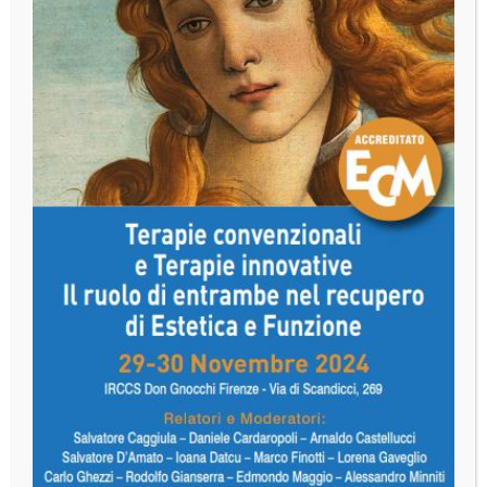
Modica, 06-07 Giugno 2014
Scarica il pieghevole cliccando qui
Luogo:
Logistica Medica, Via Cava Gucciardo Pirato 27/b -
MODICA
PROGRAMMA
VENERDÌ 6 GIUGNO
9.00 - 9.30: Registrazione partecipanti
9.30 - 13.00: Dr Andrea Ricci - Dr Giano Ricci
- La diagnosi globale, endodontica, parodontale e
protesica
- La valutazione del parodonto profondo
- Parametri decisionali fra terapia parodontale avanzata
ed impianti
- Tecniche chirurgiche per la soluzione di problemi
estetici